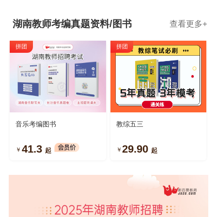
湖南教师考编真题资料/图书
查看更多
+
拼团
拼团
音乐考编图书
教综五三
41.3
29.90
￥
￥
起
起