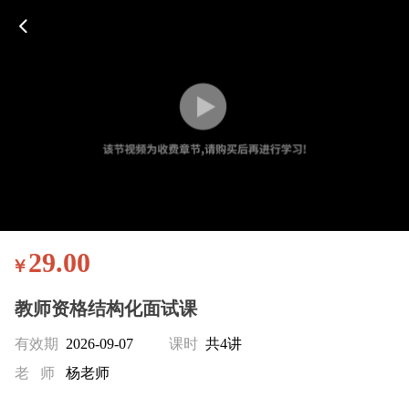
29.00
￥
教师资格结构化面试课
有效期
2026-09-07
课时
共4讲
老 师
杨老师